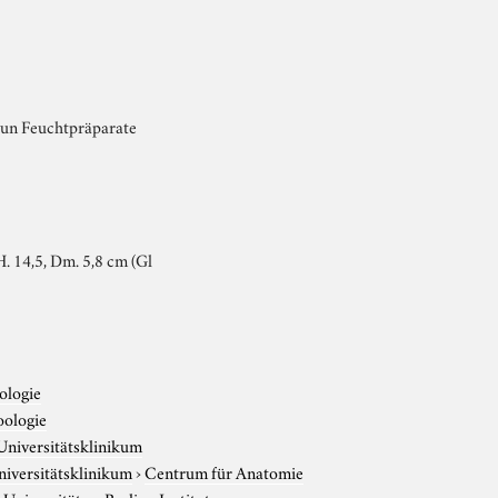
eun Feuchtpräparate
H. 14,5, Dm. 5,8 cm (Gl
ologie
oologie
Universitätsklinikum
niversitätsklinikum
›
Centrum für Anatomie
niversität zu Berlin
›
Institut