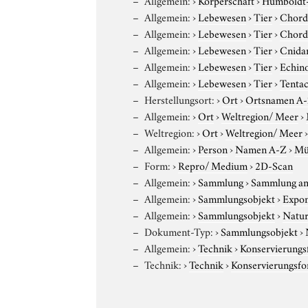
Allgemein:
›
Lebewesen
›
Tier
›
Chord
Allgemein:
›
Lebewesen
›
Tier
›
Chord
Allgemein:
›
Lebewesen
›
Tier
›
Cnida
Allgemein:
›
Lebewesen
›
Tier
›
Echin
Allgemein:
›
Lebewesen
›
Tier
›
Tentac
Herstellungsort:
›
Ort
›
Ortsnamen A
Allgemein:
›
Ort
›
Weltregion/ Meer
›
Weltregion:
›
Ort
›
Weltregion/ Meer
Allgemein:
›
Person
›
Namen A-Z
›
Mü
Form:
›
Repro/ Medium
›
2D-Scan
Allgemein:
›
Sammlung
›
Sammlung am
Allgemein:
›
Sammlungsobjekt
›
Expo
Allgemein:
›
Sammlungsobjekt
›
Natur
Dokument-Typ:
›
Sammlungsobjekt
›
Allgemein:
›
Technik
›
Konservierung
Technik:
›
Technik
›
Konservierungsf