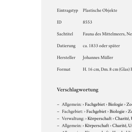
Eintragstyp
Plastische Objekte
ID
8553
Sachtitel
Fauna des Mittelmeers, N
Datierung
ca. 1833 oder später
Hersteller
Johannes Müller
Format
H. 16 cm, Dm. 8 cm (Glas) 
Verschlagwortung
Allgemein:
›
Fachgebiet
›
Biologie
›
Zo
Fachgebiet:
›
Fachgebiet
›
Biologie
›
Z
Verwaltung:
›
Körperschaft
›
Charité, 
Allgemein:
›
Körperschaft
›
Charité, U
Allgemein:
›
Körperschaft
›
Humboldt-U