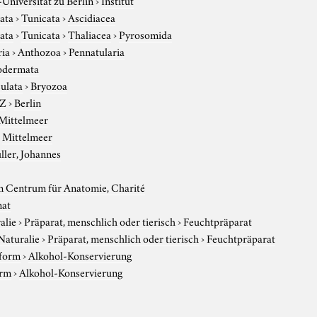
ata
›
Tunicata
›
Ascidiacea
ata
›
Tunicata
›
Thaliacea
›
Pyrosomida
ria
›
Anthozoa
›
Pennatularia
odermata
ulata
›
Bryozoa
-Z
›
Berlin
Mittelmeer
›
Mittelmeer
ller, Johannes
 Centrum für Anatomie, Charité
nat
alie
›
Präparat, menschlich oder tierisch
›
Feuchtpräparat
Naturalie
›
Präparat, menschlich oder tierisch
›
Feuchtpräparat
sform
›
Alkohol-Konservierung
orm
›
Alkohol-Konservierung