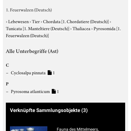
1. Feuerwalzen (Deutsch)
›
Lebewesen
›
Tier
›
Chordata
[1. Chordatiere (Deutsch)]
›
Tunicata
[1. Manteltiere (Deutsch)]
›
Thaliacea
›
Pyrosomida
[1.
Feuerwalzen (Deutsch)]
Alle Unterbegriffe (Ast)
C
Cyclosalpa pinnata
1
P
Pyrosoma atlanticum
1
Verknüpfte Sammlungsobjekte
(3)
Fauna des Mittelmeers,