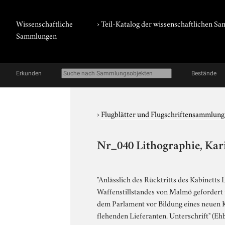
Wissenschaftliche
› Teil-Katalog der wissenschaftlichen 
Sammlungen
Erkunden
Bestände
›
Flugblätter und Flugschriftensammlun
Nr_040 Lithographie, Kari
"Anlässlich des Rücktritts des Kabinett
Waffenstillstandes von Malmö gefordert u
dem Parlament vor Bildung eines neuen 
flehenden Lieferanten. Unterschrift" (Ehbre