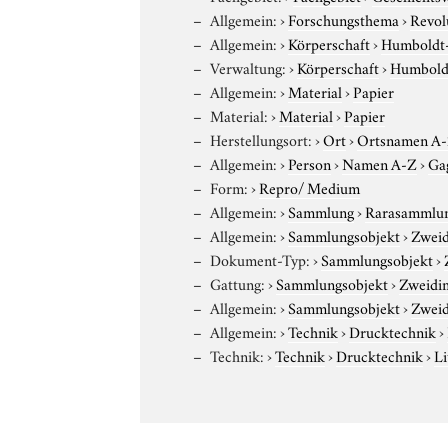
Allgemein:
›
Forschungsthema
›
Revol
Allgemein:
›
Körperschaft
›
Humboldt-U
Verwaltung:
›
Körperschaft
›
Humboldt
Allgemein:
›
Material
›
Papier
Material:
›
Material
›
Papier
Herstellungsort:
›
Ort
›
Ortsnamen A
Allgemein:
›
Person
›
Namen A-Z
›
Ga
Form:
›
Repro/ Medium
Allgemein:
›
Sammlung
›
Rarasammlu
Allgemein:
›
Sammlungsobjekt
›
Zweid
Dokument-Typ:
›
Sammlungsobjekt
›
Gattung:
›
Sammlungsobjekt
›
Zweidim
Allgemein:
›
Sammlungsobjekt
›
Zweid
Allgemein:
›
Technik
›
Drucktechnik
›
Technik:
›
Technik
›
Drucktechnik
›
Li