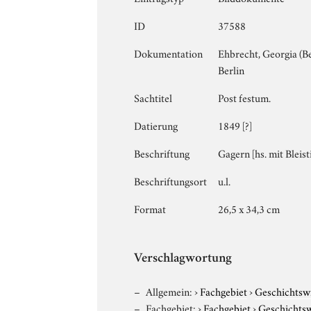
ID
37588
Dokumentation
Ehbrecht, Georgia (
Berlin
Sachtitel
Post festum.
Datierung
1849 [?]
Beschriftung
Gagern [hs. mit Bleisti
Beschriftungsort
u.l.
Format
26,5 x 34,3 cm
Verschlagwortung
Allgemein:
›
Fachgebiet
›
Geschichtsw
Fachgebiet:
›
Fachgebiet
›
Geschichtsw