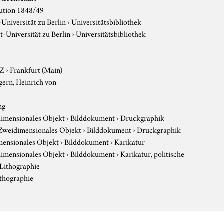
ution 1848/49
niversität zu Berlin
›
Universitätsbibliothek
-Universität zu Berlin
›
Universitätsbibliothek
-Z
›
Frankfurt (Main)
gern, Heinrich von
ng
imensionales Objekt
›
Bilddokument
›
Druckgraphik
Zweidimensionales Objekt
›
Bilddokument
›
Druckgraphik
ensionales Objekt
›
Bilddokument
›
Karikatur
imensionales Objekt
›
Bilddokument
›
Karikatur, politische
Lithographie
thographie