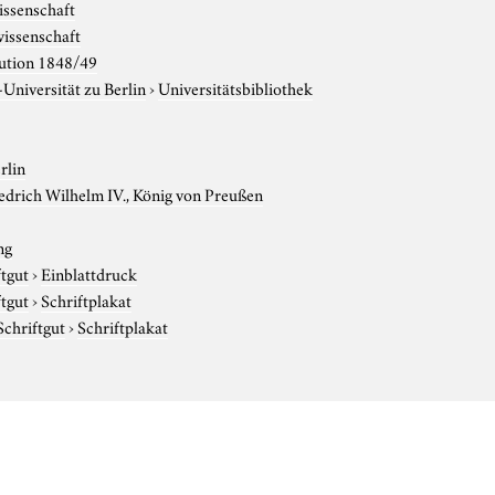
issenschaft
issenschaft
ution 1848/49
niversität zu Berlin
›
Universitätsbibliothek
rlin
edrich Wilhelm IV., König von Preußen
ng
ftgut
›
Einblattdruck
ftgut
›
Schriftplakat
Schriftgut
›
Schriftplakat