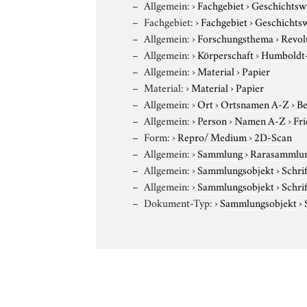
Allgemein:
›
Fachgebiet
›
Geschichtsw
Fachgebiet:
›
Fachgebiet
›
Geschichtsw
Allgemein:
›
Forschungsthema
›
Revol
Allgemein:
›
Körperschaft
›
Humboldt-U
Allgemein:
›
Material
›
Papier
Material:
›
Material
›
Papier
Allgemein:
›
Ort
›
Ortsnamen A-Z
›
Be
Allgemein:
›
Person
›
Namen A-Z
›
Fri
Form:
›
Repro/ Medium
›
2D-Scan
Allgemein:
›
Sammlung
›
Rarasammlu
Allgemein:
›
Sammlungsobjekt
›
Schri
Allgemein:
›
Sammlungsobjekt
›
Schri
Dokument-Typ:
›
Sammlungsobjekt
›