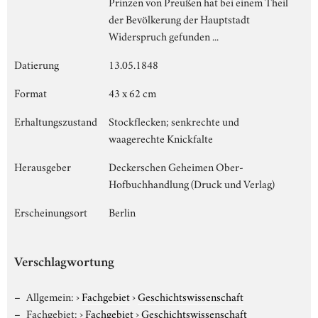
Prinzen von Preußen hat bei einem Theil
der Bevölkerung der Hauptstadt
Widerspruch gefunden ...
Datierung
13.05.1848
Format
43 x 62 cm
Erhaltungszustand
Stockflecken; senkrechte und
waagerechte Knickfalte
Herausgeber
Deckerschen Geheimen Ober-
Hofbuchhandlung (Druck und Verlag)
Erscheinungsort
Berlin
Verschlagwortung
Allgemein:
›
Fachgebiet
›
Geschichtswissenschaft
Fachgebiet:
›
Fachgebiet
›
Geschichtswissenschaft