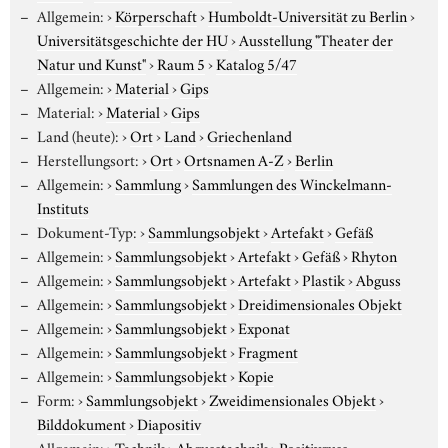
Allgemein:
›
Körperschaft
›
Humboldt-Universität zu Berlin
›
Universitätsgeschichte der HU
›
Ausstellung "Theater der
Natur und Kunst"
›
Raum 5
›
Katalog 5/47
Allgemein:
›
Material
›
Gips
Material:
›
Material
›
Gips
Land (heute):
›
Ort
›
Land
›
Griechenland
Herstellungsort:
›
Ort
›
Ortsnamen A-Z
›
Berlin
Allgemein:
›
Sammlung
›
Sammlungen des Winckelmann-
Instituts
Dokument-Typ:
›
Sammlungsobjekt
›
Artefakt
›
Gefäß
Allgemein:
›
Sammlungsobjekt
›
Artefakt
›
Gefäß
›
Rhyton
Allgemein:
›
Sammlungsobjekt
›
Artefakt
›
Plastik
›
Abguss
Allgemein:
›
Sammlungsobjekt
›
Dreidimensionales Objekt
Allgemein:
›
Sammlungsobjekt
›
Exponat
Allgemein:
›
Sammlungsobjekt
›
Fragment
Allgemein:
›
Sammlungsobjekt
›
Kopie
Form:
›
Sammlungsobjekt
›
Zweidimensionales Objekt
›
Bilddokument
›
Diapositiv
Allgemein:
›
Technik
›
Abgusstechnik
›
Positivguss