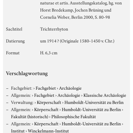
naturae et artis. Ausstellungskatalog, hg. von
Horst Bredekamp, Jochen Brüning und
Cornelia Weber, Berlin 2000, S. 80-98
Sachtitel
Trichterrhyton
Datierung
um 1914 ? (Originale 1580-1450 v. Chr.)
Format
H. 6,3 cm
Verschlagwortung
Fachgebiet:
›
Fachgebiet
›
Archäologie
Allgemein:
›
Fachgebiet
›
Archäologie
›
Klassische Archäologie
Verwaltung:
›
Körperschaft
›
Humboldt-Universität zu Berlin
Allgemein:
›
Körperschaft
›
Humboldt-Universität zu Berlin
›
Fakultät (historisch)
›
Philosophische Fakultät
Allgemein:
›
Körperschaft
›
Humboldt-Universität zu Berlin
›
Institut
›
Winckelmann-Institut