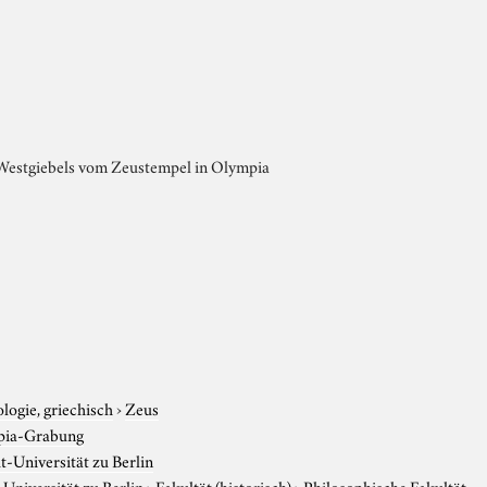
Westgiebels vom Zeustempel in Olympia
e
logie, griechisch
›
Zeus
pia-Grabung
-Universität zu Berlin
niversität zu Berlin
›
Fakultät (historisch)
›
Philosophische Fakultät