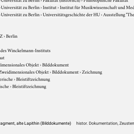
niversität zu Berlin
›
Institut
›
Institut für Musikwissenschaft und Me
niversität zu Berlin
›
Universitätsgeschichte der HU
›
Ausstellung "Th
-Z
›
Berlin
des Winckelmann-Instituts
nat
imensionales Objekt
›
Bilddokument
Zweidimensionales Objekt
›
Bilddokument
›
Zeichnung
erische
›
Bleistiftzeichnung
ische
›
Bleistiftzeichnung
agment, alte Lapithin (Bilddokumente)
histor. Dokumentation, Zeuste