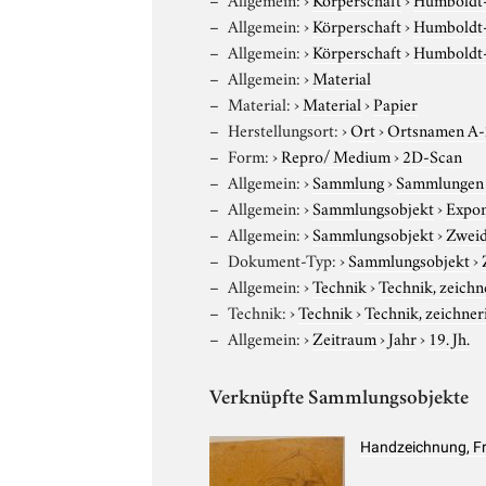
Allgemein:
›
Körperschaft
›
Humboldt-U
Allgemein:
›
Körperschaft
›
Humboldt-U
Allgemein:
›
Material
Material:
›
Material
›
Papier
Herstellungsort:
›
Ort
›
Ortsnamen A
Form:
›
Repro/ Medium
›
2D-Scan
Allgemein:
›
Sammlung
›
Sammlungen 
Allgemein:
›
Sammlungsobjekt
›
Expo
Allgemein:
›
Sammlungsobjekt
›
Zweid
Dokument-Typ:
›
Sammlungsobjekt
›
Allgemein:
›
Technik
›
Technik, zeichn
Technik:
›
Technik
›
Technik, zeichner
Allgemein:
›
Zeitraum
›
Jahr
›
19. Jh.
Verknüpfte Sammlungsobjekte
Handzeichnung, Fr