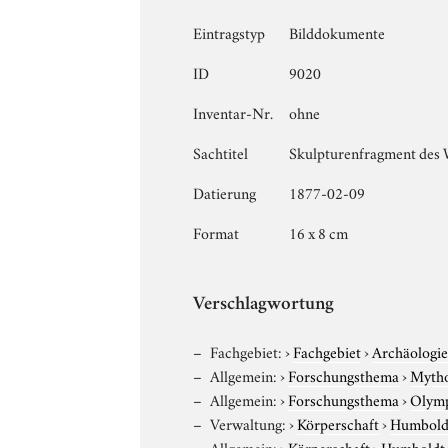
Eintragstyp
Bilddokumente
ID
9020
Inventar-Nr.
ohne
Sachtitel
Skulpturenfragment des 
Datierung
1877-02-09
Format
16 x 8 cm
Verschlagwortung
Fachgebiet:
›
Fachgebiet
›
Archäologi
Allgemein:
›
Forschungsthema
›
Mytho
Allgemein:
›
Forschungsthema
›
Olym
Verwaltung:
›
Körperschaft
›
Humboldt
Allgemein:
›
Körperschaft
›
Humboldt-U