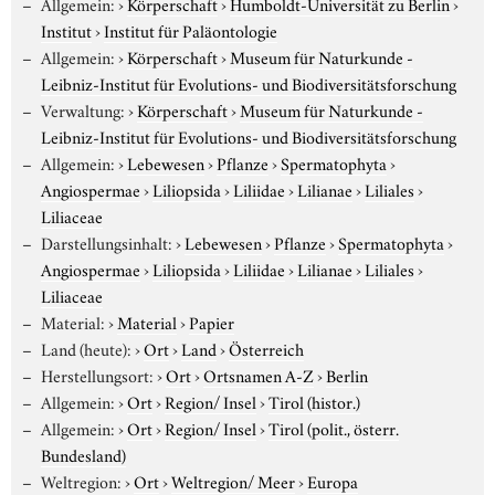
Allgemein:
›
Körperschaft
›
Humboldt-Universität zu Berlin
›
Institut
›
Institut für Paläontologie
Allgemein:
›
Körperschaft
›
Museum für Naturkunde -
Leibniz-Institut für Evolutions- und Biodiversitätsforschung
Verwaltung:
›
Körperschaft
›
Museum für Naturkunde -
Leibniz-Institut für Evolutions- und Biodiversitätsforschung
Allgemein:
›
Lebewesen
›
Pflanze
›
Spermatophyta
›
Angiospermae
›
Liliopsida
›
Liliidae
›
Lilianae
›
Liliales
›
Liliaceae
Darstellungsinhalt:
›
Lebewesen
›
Pflanze
›
Spermatophyta
›
Angiospermae
›
Liliopsida
›
Liliidae
›
Lilianae
›
Liliales
›
Liliaceae
Material:
›
Material
›
Papier
Land (heute):
›
Ort
›
Land
›
Österreich
Herstellungsort:
›
Ort
›
Ortsnamen A-Z
›
Berlin
Allgemein:
›
Ort
›
Region/ Insel
›
Tirol (histor.)
Allgemein:
›
Ort
›
Region/ Insel
›
Tirol (polit., österr.
Bundesland)
Weltregion:
›
Ort
›
Weltregion/ Meer
›
Europa