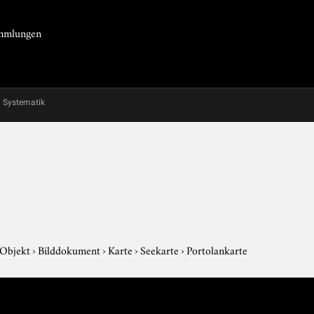
Sammlungen
Systematik
 Objekt
›
Bilddokument
›
Karte
›
Seekarte
›
Portolankarte