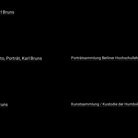
rl Bruns
o, Porträt, Karl Bruns
Porträtsammlung Berliner Hochschulleh
runs
Kunstsammlung / Kustodie der Humbold