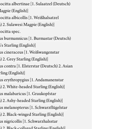
ocitta albertinae
[1. Sulaatzel (Deutsch)
Magpie (English)]
ocitta albicollis
[1. Weißhalsatzel
) 2. Sulawesi Magpie (English)]
ocitta spec.
us burmannicus
[1. Burmastar (Deutsch)
's Starling (English)]
us cineraceus
[1. Weißwangenstar
 2. Grey Starling (English)]
us contra
[1. Elsterstar (Deutsch) 2. Asian
ling (English)]
us erythropygius
[1. Andamanenstar
) 2. White-headed Starling (English)]
us malabaricus
[1. Graukopfstar
) 2. Ashy-headed Starling (English)]
us melanopterus
[1. Schwarzflügelstar
) 2. Black-winged Starling (English)]
s nigricollis
[1. Schwarzhalsstar
) 2. Black-collared Starling (English)]