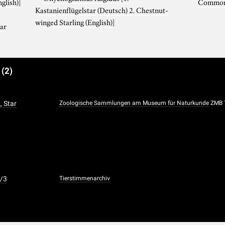
glish)]
Common S
Kastanienflügelstar (Deutsch) 2. Chestnut-
winged Starling (English)]
tar
e
(2)
, Star
Zoologische Sammlungen am Museum für Naturkunde
ZMB 
3/3
Tierstimmenarchiv