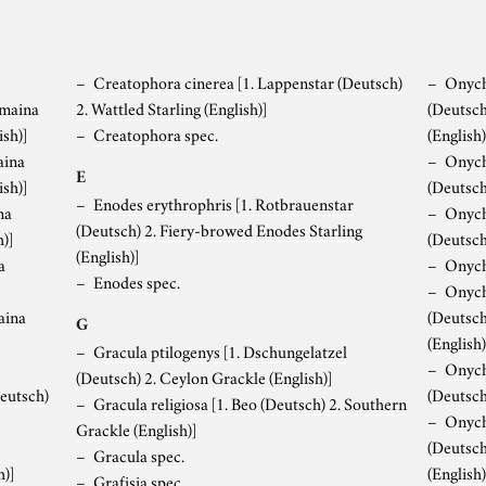
Creatophora cinerea
[1. Lappenstar (Deutsch)
Onych
dmaina
2. Wattled Starling (English)]
(Deutsch
sh)]
Creatophora spec.
(English)
aina
Onyc
E
sh)]
(Deutsch
Enodes erythrophris
[1. Rotbrauenstar
na
Onych
(Deutsch) 2. Fiery-browed Enodes Starling
)]
(Deutsch
(English)]
a
Onych
Enodes spec.
Onych
aina
(Deutsch
G
(English)
Gracula ptilogenys
[1. Dschungelatzel
Onych
(Deutsch) 2. Ceylon Grackle (English)]
Deutsch)
(Deutsch)
Gracula religiosa
[1. Beo (Deutsch) 2. Southern
Onych
Grackle (English)]
(Deutsch
Gracula spec.
h)]
(English)
Grafisia spec.