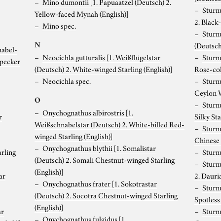
Mino dumontii
[1. Papuaatzel (Deutsch) 2.
Sturn
Yellow-faced Mynah (English)]
2. Black
Mino spec.
Sturn
N
(Deutsch
nabel-
Neocichla gutturalis
[1. Weißflügelstar
Sturn
xpecker
(Deutsch) 2. White-winged Starling (English)]
Rose-col
Neocichla spec.
Sturn
Ceylon W
O
Sturn
Onychognathus albirostris
[1.
r
Silky Sta
Weißschnabelstar (Deutsch) 2. White-billed Red-
Sturn
winged Starling (English)]
Chinese 
Onychognathus blythii
[1. Somalistar
arling
Sturn
(Deutsch) 2. Somali Chestnut-winged Starling
Sturn
(English)]
ar
2. Dauria
Onychognathus frater
[1. Sokotrastar
Sturn
(Deutsch) 2. Socotra Chestnut-winged Starling
Spotless 
(English)]
ar
Sturn
Onychognathus fulgidus
[1.