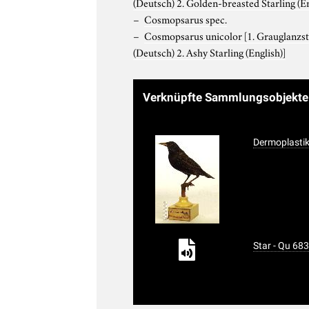
(Deutsch) 2. Golden-breasted Starling (En
Cosmopsarus spec.
Cosmopsarus unicolor
[1. Grauglanzs
(Deutsch) 2. Ashy Starling (English)]
Verknüpfte Sammlungsobjekt
Dermoplastik
Star - Qu 68