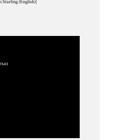
tarling (English)]
7643