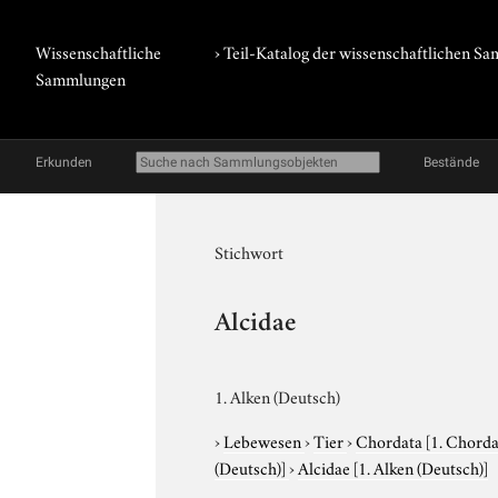
Wissenschaftliche
› Teil-Katalog der wissenschaftlichen 
Sammlungen
Erkunden
Bestände
Stichwort
Alcidae
1. Alken (Deutsch)
›
Lebewesen
›
Tier
›
Chordata
[1. Chorda
(Deutsch)]
›
Alcidae
[1. Alken (Deutsch)]