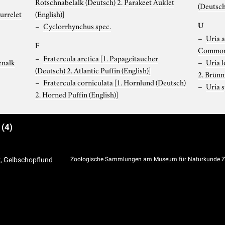
Rotschnabelalk (Deutsch) 2. Parakeet Auklet
(Deutsch
urrelet
(English)]
U
Cyclorrhynchus spec.
Uria 
F
]
Common 
Fratercula arctica
[1. Papageitaucher
enalk
Uria 
(Deutsch) 2. Atlantic Puffin (English)]
2. Brünn
Fratercula corniculata
[1. Hornlund (Deutsch)
Uria s
2. Horned Puffin (English)]
e
(4)
, Gelbschopflund
Zoologische Sammlungen am Museum für Naturkunde