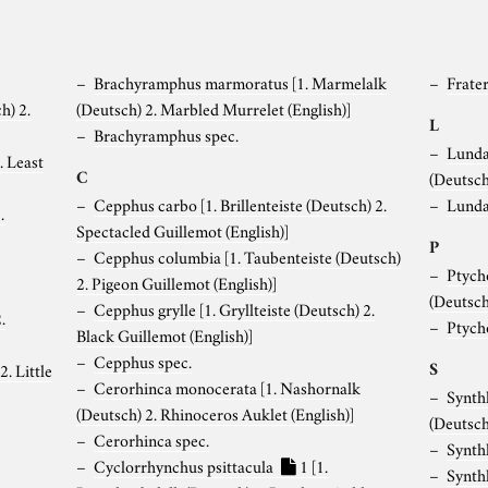
Brachyramphus marmoratus
[1. Marmelalk
Frater
h) 2.
(Deutsch) 2. Marbled Murrelet (English)]
L
Brachyramphus spec.
Lunda
. Least
C
(Deutsch
Cepphus carbo
[1. Brillenteiste (Deutsch) 2.
Lunda
.
Spectacled Guillemot (English)]
P
Cepphus columbia
[1. Taubenteiste (Deutsch)
Ptych
2. Pigeon Guillemot (English)]
(Deutsch
Cepphus grylle
[1. Gryllteiste (Deutsch) 2.
.
Ptych
Black Guillemot (English)]
Cepphus spec.
S
. Little
Cerorhinca monocerata
[1. Nashornalk
Synth
(Deutsch) 2. Rhinoceros Auklet (English)]
(Deutsch
Cerorhinca spec.
Synth
Cyclorrhynchus psittacula
1
[1.
Synth