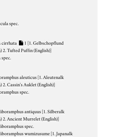
cula spec.
 cirrhata
1
[1. Gelbschopflund
) 2. Tufted Puffin (English)]
 spec.
oramphus aleuticus
[1. Aleutenalk
) 2. Cassin's Auklet (English)]
oramphus spec.
liboramphus antiquus
[1. Silberalk
) 2. Ancient Murrelet (English)]
liboramphus spec.
liboramphus wumizusume
[1. Japanalk