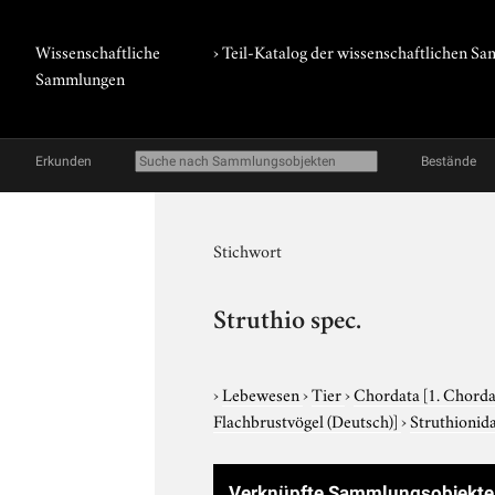
Wissenschaftliche
› Teil-Katalog der wissenschaftlichen 
Sammlungen
Erkunden
Bestände
Stichwort
Struthio spec.
›
Lebewesen
›
Tier
›
Chordata
[1. Chorda
Flachbrustvögel (Deutsch)]
›
Struthionid
Verknüpfte Sammlungsobjekte