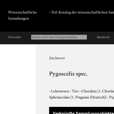
Wissenschaftliche
› Teil-Katalog der wissenschaftlichen 
Sammlungen
Erkunden
Bestände
Stichwort
Pygoscelis spec.
›
Lebewesen
›
Tier
›
Chordata
[1. Chorda
Spheniscidae
[1. Pinguine (Deutsch)]
›
Pyg
Verknüpfte Sammlungsobjekte