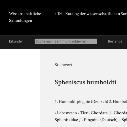
Wissenschaftliche
› Teil-Katalog der wissenschaftlichen 
Sammlungen
Erkunden
Bestände
Stichwort
Spheniscus humboldti
1. Humboldtpinguin (Deutsch) 2. Humbol
›
Lebewesen
›
Tier
›
Chordata
[1. Chorda
Spheniscidae
[1. Pinguine (Deutsch)]
›
Sp