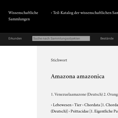
Wissenschaftliche
› Teil-Katalog der wissenschaftlichen 
Sammlungen
Erkunden
Bestände
Stichwort
Amazona amazonica
1. Venezuelaamazone (Deutsch) 2. Oran
›
Lebewesen
›
Tier
›
Chordata
[1. Chorda
(Deutsch)]
›
Psittacidae
[1. Eigentliche P