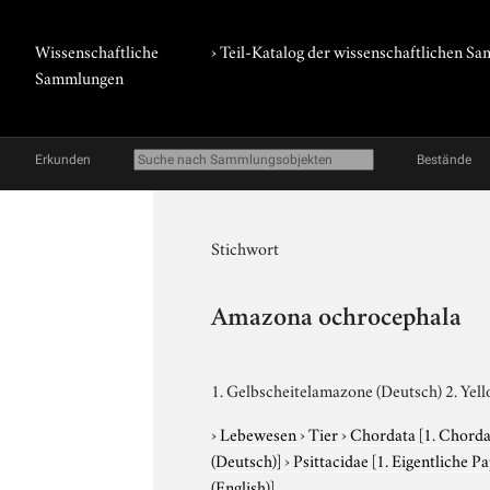
Wissenschaftliche
› Teil-Katalog der wissenschaftlichen 
Sammlungen
Erkunden
Bestände
Stichwort
Amazona ochrocephala
1. Gelbscheitelamazone (Deutsch) 2. Ye
›
Lebewesen
›
Tier
›
Chordata
[1. Chorda
(Deutsch)]
›
Psittacidae
[1. Eigentliche P
(English)]