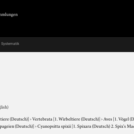
Sammlungen
Systematik
lish)
tiere (Deutsch)]
›
Vertebrata
[1. Wirbeltiere (Deutsch)]
›
Aves
[1. Vögel (
apageien (Deutsch)]
›
Cyanopsitta spixii
[1. Spixara (Deutsch) 2. Spix's Ma