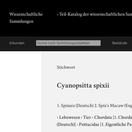
Wissenschaftliche
› Teil-Katalog der wissenschaftlichen 
Sammlungen
Erkunden
Bestände
Stichwort
Cyanopsitta spixii
1. Spixara (Deutsch) 2. Spix's Macaw (Eng
›
Lebewesen
›
Tier
›
Chordata
[1. Chorda
(Deutsch)]
›
Psittacidae
[1. Eigentliche P