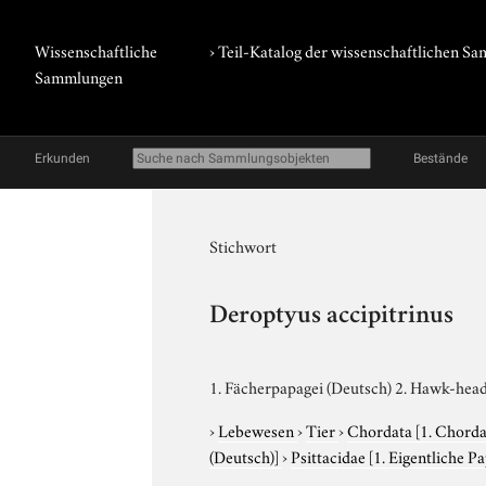
Wissenschaftliche
› Teil-Katalog der wissenschaftlichen 
Sammlungen
Erkunden
Bestände
Stichwort
Deroptyus accipitrinus
1. Fächerpapagei (Deutsch) 2. Hawk-head
›
Lebewesen
›
Tier
›
Chordata
[1. Chorda
(Deutsch)]
›
Psittacidae
[1. Eigentliche P