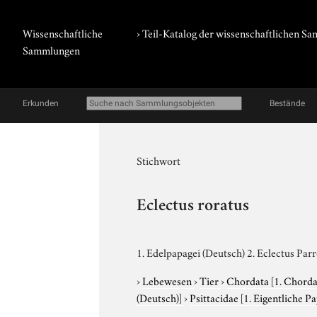
Wissenschaftliche
› Teil-Katalog der wissenschaftlichen 
Sammlungen
Erkunden
Bestände
Stichwort
Eclectus roratus
1. Edelpapagei (Deutsch) 2. Eclectus Parr
›
Lebewesen
›
Tier
›
Chordata
[1. Chorda
(Deutsch)]
›
Psittacidae
[1. Eigentliche P