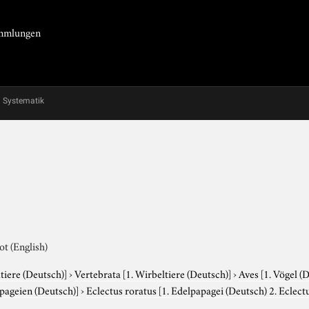
Sammlungen
Systematik
ot (English)
tiere (Deutsch)]
›
Vertebrata
[1. Wirbeltiere (Deutsch)]
›
Aves
[1. Vögel (
apageien (Deutsch)]
›
Eclectus roratus
[1. Edelpapagei (Deutsch) 2. Eclectu