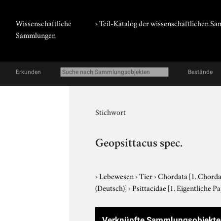
Wissenschaftliche
› Teil-Katalog der wissenschaftlichen 
Sammlungen
Erkunden
Bestände
Stichwort
Geopsittacus spec.
›
Lebewesen
›
Tier
›
Chordata
[1. Chorda
(Deutsch)]
›
Psittacidae
[1. Eigentliche P
Verknüpfte Sammlungsobjekte