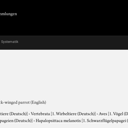
Sammlungen
Systematik
ck-winged parrot (English)
tiere (Deutsch)]
›
Vertebrata
[1. Wirbeltiere (Deutsch)]
›
Aves
[1. Vögel (
apageien (Deutsch)]
›
Hapalopsittaca melanotis
[1. Schwarzflügelpapagei 