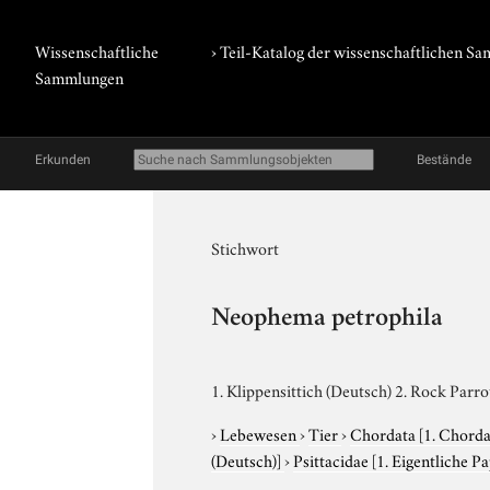
Wissenschaftliche
› Teil-Katalog der wissenschaftlichen 
Sammlungen
Erkunden
Bestände
Stichwort
Neophema petrophila
1. Klippensittich (Deutsch) 2. Rock Parro
›
Lebewesen
›
Tier
›
Chordata
[1. Chorda
(Deutsch)]
›
Psittacidae
[1. Eigentliche P