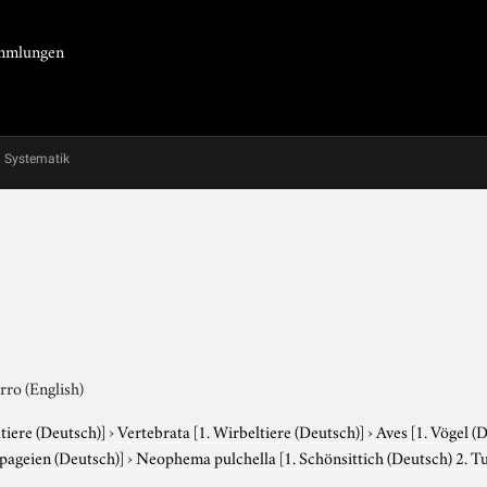
Sammlungen
Systematik
rro (English)
tiere (Deutsch)]
›
Vertebrata
[1. Wirbeltiere (Deutsch)]
›
Aves
[1. Vögel (
apageien (Deutsch)]
›
Neophema pulchella
[1. Schönsittich (Deutsch) 2. T