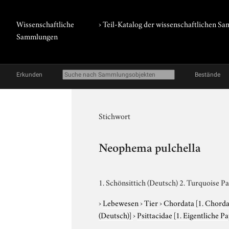
Wissenschaftliche
› Teil-Katalog der wissenschaftlichen 
Sammlungen
Erkunden
Bestände
Stichwort
Neophema pulchella
1. Schönsittich (Deutsch) 2. Turquoise Pa
›
Lebewesen
›
Tier
›
Chordata
[1. Chorda
(Deutsch)]
›
Psittacidae
[1. Eigentliche P