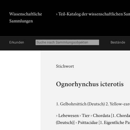
Wissenschaftliche
› Teil-Katalog der wissenschaftlichen 
Sammlungen
Erkunden
Bestände
Stichwort
Ognorhynchus icterotis
1. Gelbohrsittich (Deutsch) 2. Yellow-ea
›
Lebewesen
›
Tier
›
Chordata
[1. Chorda
(Deutsch)]
›
Psittacidae
[1. Eigentliche P