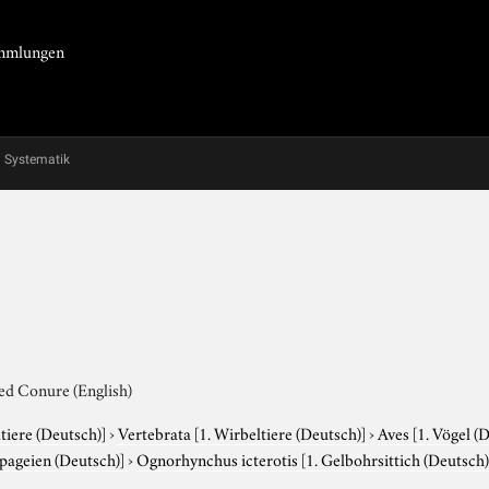
Sammlungen
Systematik
red Conure (English)
tiere (Deutsch)]
›
Vertebrata
[1. Wirbeltiere (Deutsch)]
›
Aves
[1. Vögel (
apageien (Deutsch)]
›
Ognorhynchus icterotis
[1. Gelbohrsittich (Deutsch