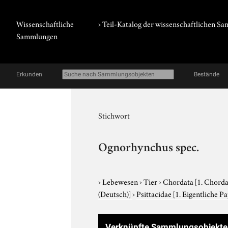
Wissenschaftliche
› Teil-Katalog der wissenschaftlichen 
Sammlungen
Erkunden
Bestände
Stichwort
Ognorhynchus spec.
›
Lebewesen
›
Tier
›
Chordata
[1. Chorda
(Deutsch)]
›
Psittacidae
[1. Eigentliche P
Verknüpfte Sammlungsobjekte