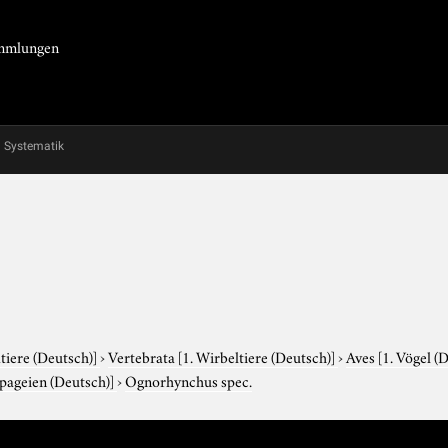
Sammlungen
Systematik
tiere (Deutsch)]
›
Vertebrata
[1. Wirbeltiere (Deutsch)]
›
Aves
[1. Vögel (
apageien (Deutsch)]
›
Ognorhynchus spec.