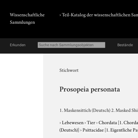
Wissenschaftliche
› Teil-Katalog der wissenschaftlichen 
Sammlungen
Erkunden
Bestände
Stichwort
Prosopeia personata
1. Maskensittich (Deutsch) 2. Masked Shi
›
Lebewesen
›
Tier
›
Chordata
[1. Chorda
(Deutsch)]
›
Psittacidae
[1. Eigentliche P