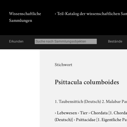
Wissenschaftliche
› Teil-Katalog der wissenschaftlichen 
Sammlungen
Erkunden
Bestände
Stichwort
Psittacula columboides
1. Taubensittich (Deutsch) 2. Malabar Pa
›
Lebewesen
›
Tier
›
Chordata
[1. Chorda
(Deutsch)]
›
Psittacidae
[1. Eigentliche P