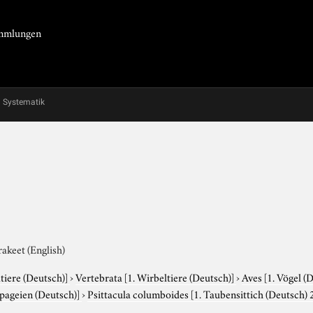
Sammlungen
Systematik
rakeet (English)
tiere (Deutsch)]
›
Vertebrata
[1. Wirbeltiere (Deutsch)]
›
Aves
[1. Vögel (
apageien (Deutsch)]
›
Psittacula columboides
[1. Taubensittich (Deutsch) 