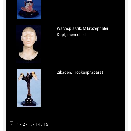
Wachsplastik, Mikrozephaler
Kopf, menschlich
Zikaden, Trockenpräparat
‹
1
/
2
/
...
/
14
/
15