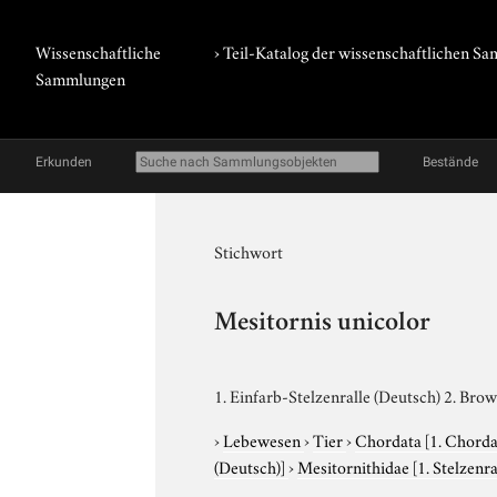
Wissenschaftliche
› Teil-Katalog der wissenschaftlichen 
Sammlungen
Erkunden
Bestände
Stichwort
Mesitornis unicolor
1. Einfarb-Stelzenralle (Deutsch) 2. Brow
›
Lebewesen
›
Tier
›
Chordata
[1. Chorda
(Deutsch)]
›
Mesitornithidae
[1. Stelzenr