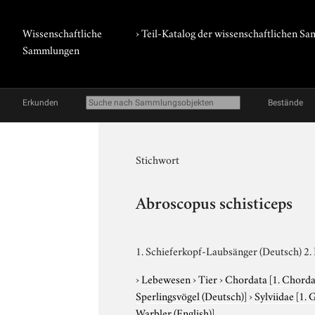
Wissenschaftliche
› Teil-Katalog der wissenschaftlichen 
Sammlungen
Erkunden
Bestände
Stichwort
Abroscopus schisticeps
1. Schieferkopf-Laubsänger (Deutsch) 2. 
›
Lebewesen
›
Tier
›
Chordata
[1. Chorda
Sperlingsvögel (Deutsch)]
›
Sylviidae
[1. 
Warbler (English)]