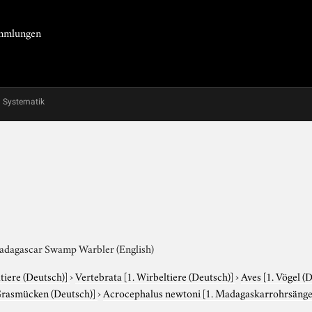
Sammlungen
Systematik
Madagascar Swamp Warbler (English)
tiere (Deutsch)]
›
Vertebrata
[1. Wirbeltiere (Deutsch)]
›
Aves
[1. Vögel (
Grasmücken (Deutsch)]
›
Acrocephalus newtoni
[1. Madagaskarrohrsäng