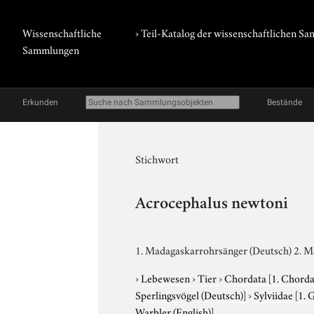
Wissenschaftliche
› Teil-Katalog der wissenschaftlichen 
Sammlungen
Erkunden
Bestände
Stichwort
Acrocephalus newtoni
1. Madagaskarrohrsänger (Deutsch) 2. 
›
Lebewesen
›
Tier
›
Chordata
[1. Chorda
Sperlingsvögel (Deutsch)]
›
Sylviidae
[1. 
Warbler (English)]