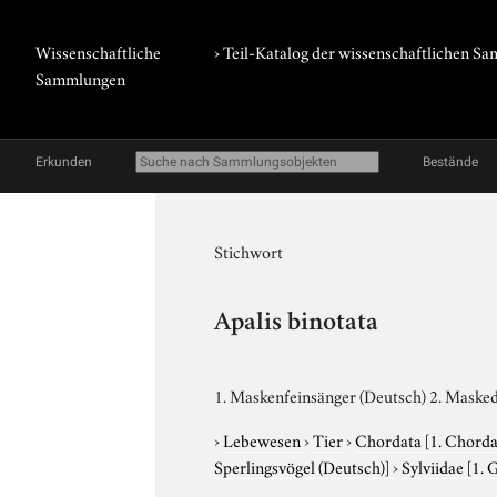
Wissenschaftliche
› Teil-Katalog der wissenschaftlichen 
Sammlungen
Erkunden
Bestände
Stichwort
Apalis binotata
1. Maskenfeinsänger (Deutsch) 2. Masked 
›
Lebewesen
›
Tier
›
Chordata
[1. Chorda
Sperlingsvögel (Deutsch)]
›
Sylviidae
[1. 