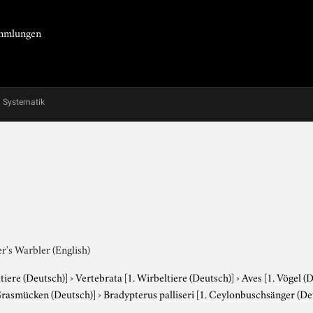
Sammlungen
Systematik
r's Warbler (English)
tiere (Deutsch)]
›
Vertebrata
[1. Wirbeltiere (Deutsch)]
›
Aves
[1. Vögel (
Grasmücken (Deutsch)]
›
Bradypterus palliseri
[1. Ceylonbuschsänger (Deut