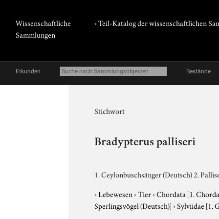
Wissenschaftliche
› Teil-Katalog der wissenschaftlichen 
Sammlungen
Erkunden
Bestände
Stichwort
Bradypterus palliseri
1. Ceylonbuschsänger (Deutsch) 2. Pallise
›
Lebewesen
›
Tier
›
Chordata
[1. Chorda
Sperlingsvögel (Deutsch)]
›
Sylviidae
[1. 