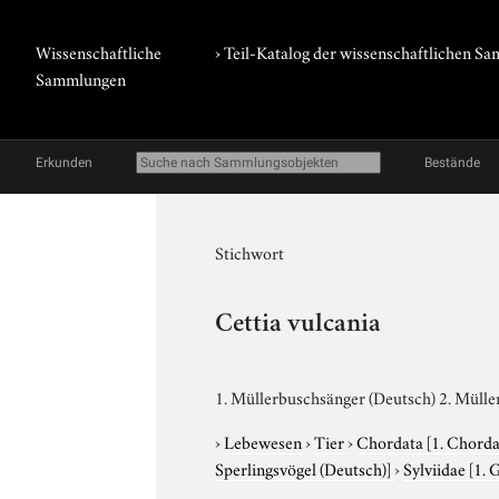
Wissenschaftliche
› Teil-Katalog der wissenschaftlichen 
Sammlungen
Erkunden
Bestände
Stichwort
Cettia vulcania
1. Müllerbuschsänger (Deutsch) 2. Müller
›
Lebewesen
›
Tier
›
Chordata
[1. Chorda
Sperlingsvögel (Deutsch)]
›
Sylviidae
[1. 