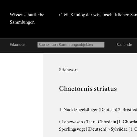
Wissenschaftliche
› Teil-Katalog der wissenschaftlichen 
Sammlungen
Erkunden
Bestände
Stichwort
Chaetornis striatus
1. Nacktzügelsänger (Deutsch) 2. Bristle
›
Lebewesen
›
Tier
›
Chordata
[1. Chorda
Sperlingsvögel (Deutsch)]
›
Sylviidae
[1. 