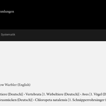
Sammlungen
Systematik
low Warbler (English)
tiere (Deutsch)]
›
Vertebrata
[1. Wirbeltiere (Deutsch)]
›
Aves
[1. Vögel (
Grasmücken (Deutsch)]
›
Chloropeta natalensis
[1. Schnäpperrohrsänger (