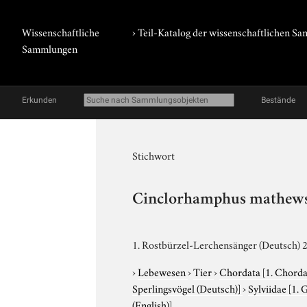
Wissenschaftliche
› Teil-Katalog der wissenschaftlichen 
Sammlungen
Erkunden
Bestände
Stichwort
Cinclorhamphus mathew
1. Rostbürzel-Lerchensänger (Deutsch) 2
›
Lebewesen
›
Tier
›
Chordata
[1. Chorda
Sperlingsvögel (Deutsch)]
›
Sylviidae
[1. 
(English)]