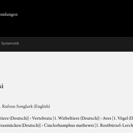
Sammlungen
Systematik
si
. Rufous Songlark (English)
tiere (Deutsch)]
›
Vertebrata
[1. Wirbeltiere (Deutsch)]
›
Aves
[1. Vögel (
Grasmücken (Deutsch)]
›
Cinclorhamphus mathewsi
[1. Rostbürzel-Lerc