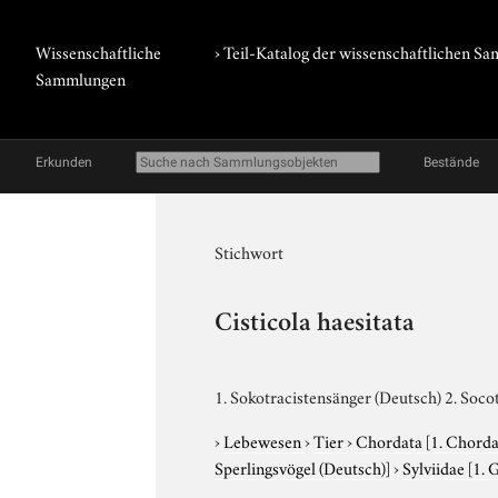
Wissenschaftliche
› Teil-Katalog der wissenschaftlichen 
Sammlungen
Erkunden
Bestände
Stichwort
Cisticola haesitata
1. Sokotracistensänger (Deutsch) 2. Socot
›
Lebewesen
›
Tier
›
Chordata
[1. Chorda
Sperlingsvögel (Deutsch)]
›
Sylviidae
[1. 