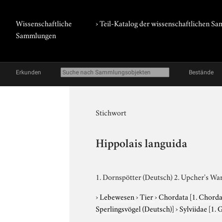
Wissenschaftliche
› Teil-Katalog der wissenschaftlichen 
Sammlungen
Erkunden
Bestände
Stichwort
Hippolais languida
1. Dornspötter (Deutsch) 2. Upcher's War
›
Lebewesen
›
Tier
›
Chordata
[1. Chorda
Sperlingsvögel (Deutsch)]
›
Sylviidae
[1. 