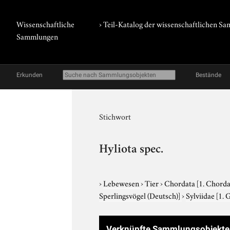
Wissenschaftliche
› Teil-Katalog der wissenschaftlichen 
Sammlungen
Erkunden
Bestände
Stichwort
Hyliota spec.
›
Lebewesen
›
Tier
›
Chordata
[1. Chorda
Sperlingsvögel (Deutsch)]
›
Sylviidae
[1. 
Verknüpfte Sammlungsobjekte