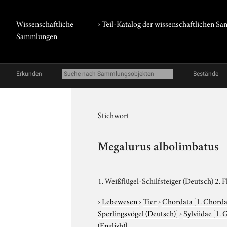
Wissenschaftliche
› Teil-Katalog der wissenschaftlichen 
Sammlungen
Erkunden
Bestände
Stichwort
Megalurus albolimbatus
1. Weißflügel-Schilfsteiger (Deutsch) 2. 
›
Lebewesen
›
Tier
›
Chordata
[1. Chorda
Sperlingsvögel (Deutsch)]
›
Sylviidae
[1. 
(English)]