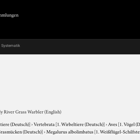
Sammlungen
Systematik
Fly River Grass Warbler (English)
tiere (Deutsch)]
›
Vertebrata
[1. Wirbeltiere (Deutsch)]
›
Aves
[1. Vögel (
Grasmücken (Deutsch)]
›
Megalurus albolimbatus
[1. Weißflügel-Schilfst