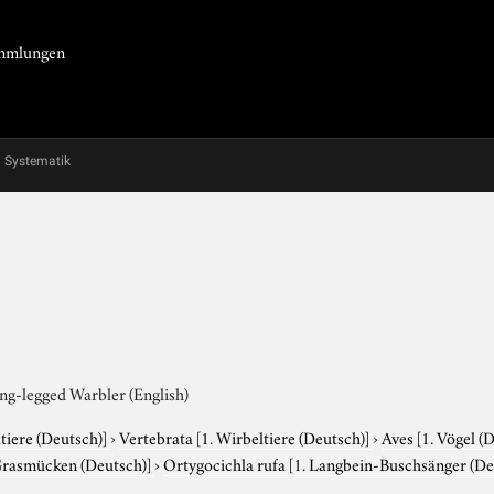
Sammlungen
Systematik
ng-legged Warbler (English)
tiere (Deutsch)]
›
Vertebrata
[1. Wirbeltiere (Deutsch)]
›
Aves
[1. Vögel (
Grasmücken (Deutsch)]
›
Ortygocichla rufa
[1. Langbein-Buschsänger (Deu