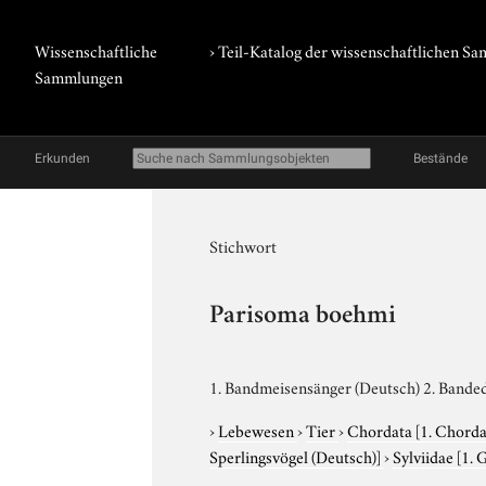
Wissenschaftliche
› Teil-Katalog der wissenschaftlichen 
Sammlungen
Erkunden
Bestände
Stichwort
Parisoma boehmi
1. Bandmeisensänger (Deutsch) 2. Banded
›
Lebewesen
›
Tier
›
Chordata
[1. Chorda
Sperlingsvögel (Deutsch)]
›
Sylviidae
[1. 