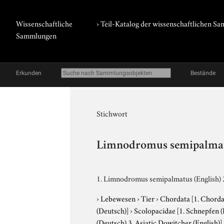
Wissenschaftliche
› Teil-Katalog der wissenschaftlichen 
Sammlungen
Erkunden
Bestände
Stichwort
Limnodromus semipalma
1. Limnodromus semipalmatus (English) 2
›
Lebewesen
›
Tier
›
Chordata
[1. Chorda
(Deutsch)]
›
Scolopacidae
[1. Schnepfen 
(Deutsch) 3. Asiatic Dowitcher (English)]