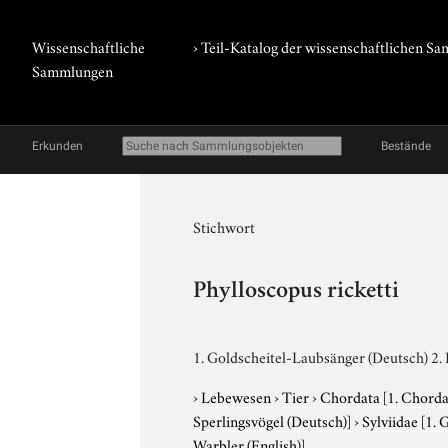
Wissenschaftliche
› Teil-Katalog der wissenschaftlichen 
Sammlungen
Erkunden
Bestände
Stichwort
Phylloscopus ricketti
1. Goldscheitel-Laubsänger (Deutsch) 2.
›
Lebewesen
›
Tier
›
Chordata
[1. Chorda
Sperlingsvögel (Deutsch)]
›
Sylviidae
[1. 
Warbler (English)]