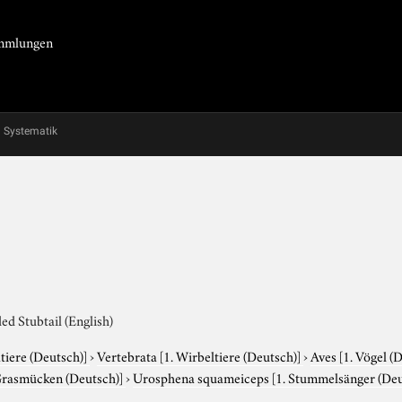
Sammlungen
Systematik
ed Stubtail (English)
tiere (Deutsch)]
›
Vertebrata
[1. Wirbeltiere (Deutsch)]
›
Aves
[1. Vögel (
Grasmücken (Deutsch)]
›
Urosphena squameiceps
[1. Stummelsänger (Deut