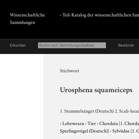
Wissenschaftliche
› Teil-Katalog der wissenschaftlichen 
Sammlungen
Erkunden
Bestände
Stichwort
Urosphena squameiceps
1. Stummelsänger (Deutsch) 2. Scali-head
›
Lebewesen
›
Tier
›
Chordata
[1. Chorda
Sperlingsvögel (Deutsch)]
›
Sylviidae
[1. 