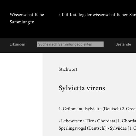
Wissenschaftliche
› Teil-Katalog der wissenschaftlichen 
Sammlungen
Erkunden
Bestände
Stichwort
Sylvietta virens
1. Grünmantelsylvietta (Deutsch) 2. Gre
›
Lebewesen
›
Tier
›
Chordata
[1. Chorda
Sperlingsvögel (Deutsch)]
›
Sylviidae
[1. 