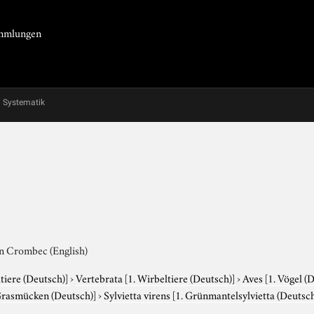
Sammlungen
Systematik
en Crombec (English)
tiere (Deutsch)]
›
Vertebrata
[1. Wirbeltiere (Deutsch)]
›
Aves
[1. Vögel (
Grasmücken (Deutsch)]
›
Sylvietta virens
[1. Grünmantelsylvietta (Deutsc