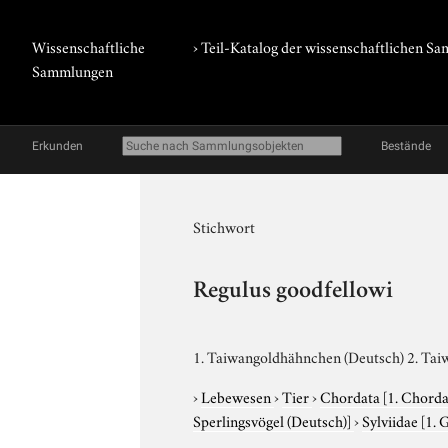
Wissenschaftliche
› Teil-Katalog der wissenschaftlichen 
Sammlungen
Erkunden
Bestände
Stichwort
Regulus goodfellowi
1. Taiwangoldhähnchen (Deutsch) 2. Taiw
›
Lebewesen
›
Tier
›
Chordata
[1. Chorda
Sperlingsvögel (Deutsch)]
›
Sylviidae
[1. 