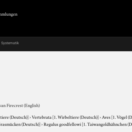
Sammlungen
Systematik
an Firecrest (English)
tiere (Deutsch)]
›
Vertebrata
[1. Wirbeltiere (Deutsch)]
›
Aves
[1. Vögel (
Grasmücken (Deutsch)]
›
Regulus goodfellowi
[1. Taiwangoldhähnchen (De