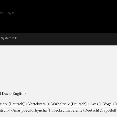
Sammlungen
Systematik
l Duck (English)
tiere (Deutsch)]
›
Vertebrata
[1. Wirbeltiere (Deutsch)]
›
Aves
[1. Vögel (
utsch)]
›
Anas poecilorhyncha
[1. Fleckschnabelente (Deutsch) 2. Spotbill