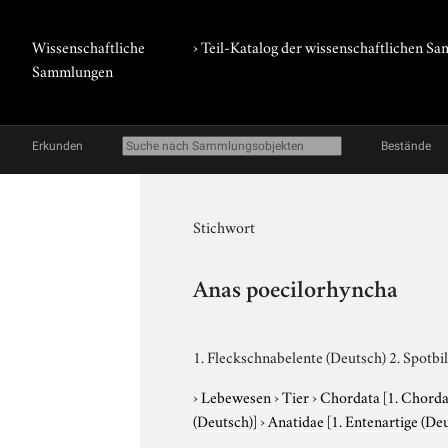
Wissenschaftliche
› Teil-Katalog der wissenschaftlichen 
Sammlungen
Erkunden
Bestände
Stichwort
Anas poecilorhyncha
1. Fleckschnabelente (Deutsch) 2. Spotbil
›
Lebewesen
›
Tier
›
Chordata
[1. Chorda
(Deutsch)]
›
Anatidae
[1. Entenartige (De